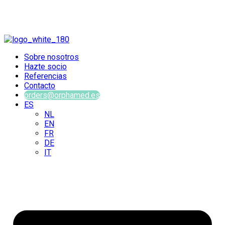
Sobre nosotros
Hazte socio
Referencias
Contacto
orders@orphamed.es
ES
NL
EN
FR
DE
IT